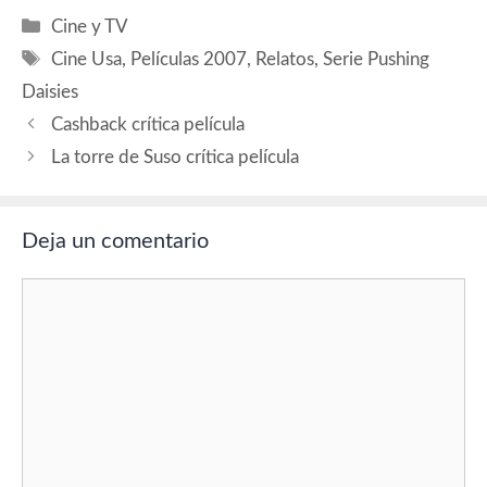
ambas planean devolver a
Categorías
Cine y TV
las tías de Chuck la felicidad
Etiquetas
perdida…
Cine Usa
,
Películas 2007
,
Relatos
,
Serie Pushing
Daisies
Cashback crítica película
La torre de Suso crítica película
Deja un comentario
Comentario