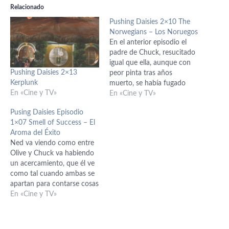
Relacionado
Pushing Daisies 2×10 The
Norwegians – Los Noruegos
En el anterior episodio el
padre de Chuck, resucitado
igual que ella, aunque con
Pushing Daisies 2×13
peor pinta tras años
Kerplunk
muerto, se había fugado
En «Cine y TV»
pues no estaba dispuesto a
En «Cine y TV»
seguir las reglas de Ned.
Pusing Daisies Episodio
Esto es un problema para
1×07 Smell of Success – El
todos, que tendrán que
Aroma del Éxito
resolver. Pero mientras
Ned va viendo como entre
tanto Vivian está buscando
Olive y Chuck va habiendo
a su…
un acercamiento, que él ve
como tal cuando ambas se
apartan para contarse cosas
a sus espaldas, aunque
En «Cine y TV»
nosotros sabemos que ese
acercamiento, propiamente
dicho, no existe, sino que