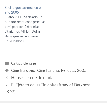
causando polémica a lo
El cine que tuvimos en el
largo y ancho de este viejo
año 2005
continente, ya que forma
El año 2005 ha dejado un
parte de una campaña de la
puñado de buenas películas
Unión…
a mi parecer. Entre ellas
citaríamos Million Dollar
Baby que se llevó unas
merecidas estatuillas en los
En «Opinión»
Oscar. Entre Copas, una
peculiar comedia con de
humor ácido, con una Paul
Giamatti que sigue
Categorías
Crítica de cine
creciendo como actor.
Etiquetas
Gustó y mucho Life…
Cine Europeo
,
Cine Italiano
,
Películas 2005
House, la serie de moda
El Ejército de las Tinieblas (Army of Darkness,
1992)