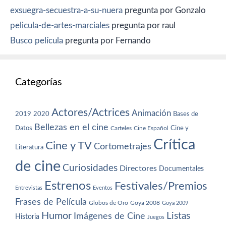
exsuegra-secuestra-a-su-nuera
pregunta por Gonzalo
pelicula-de-artes-marciales
pregunta por raul
Busco película
pregunta por Fernando
Categorías
Actores/Actrices
Animación
2019
2020
Bases de
Bellezas en el cine
Datos
Cine y
Carteles
Cine Español
Crítica
Cine y TV
Cortometrajes
Literatura
de cine
Curiosidades
Directores
Documentales
Estrenos
Festivales/Premios
Entrevistas
Eventos
Frases de Película
Globos de Oro
Goya 2008
Goya 2009
Humor
Imágenes de Cine
Listas
Historia
Juegos