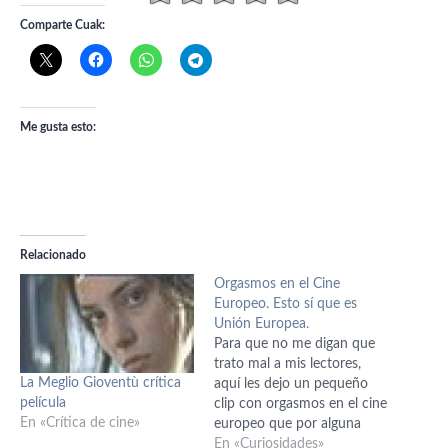
Comparte Cuak:
Me gusta esto:
Relacionado
Orgasmos en el Cine
Europeo. Esto sí que es
Unión Europea.
Para que no me digan que
trato mal a mis lectores,
La Meglio Gioventù crítica
aquí les dejo un pequeño
película
clip con orgasmos en el cine
En «Crítica de cine»
europeo que por alguna
extraña razón está
En «Curiosidades»