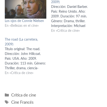
2009)
Dirección: Daniel Barber.
País: Reino Unido. Año:
2009. Duración: 97 min.
Los ojos de Connie Nielsen
Género: Drama, thriller.
En «Bellezas en el cine»
Interpretación: Michael
Caine, Emily Mortimer,
En «Crítica de cine»
Charlie Creed-Miles, Ben
The road (La carretera,
Drew, Liam Cunningham.
2009)
Guión: Gary Young.
Título original: The road.
Producción: Kris Thyker y
Dirección: John Hillcoat.
Matthew Brown. Música:
País: USA. Año: 2009.
Martin Phipps y Ruth
Duración: 113 min. Género:
Barrett. Fotografía: Martin
Thriller, drama, ciencia-
Ruhe. Montaje: Joe Walker.
ficción. Interpretación:
En «Crítica de cine»
Diseño de producción:
Viggo Mortensen (el
Kave…
hombre), Kodi Smit-McPhee
(el chico), Robert Duvall (el
anciano), Guy Pearce (el
Categorías
Crítica de cine
veterano), Charlize Theron
Etiquetas
(la esposa), Garret Dillahunt
Cine Francés
(miembro de la banda),