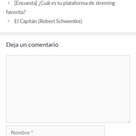
[Encuesta] ¿Cuál es tu plataforma de streming
Molly Parker (mujer
maternal). Guión:…
favorita?
El Capitán (Robert Schwentke)
Deja un comentario
Comentario
Nombre