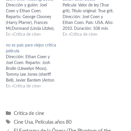
Dirección y guión: Joel
Película: Valor de ley (True
Coen y Ethan Coen.
grit). Título original: True grit.
Reparto: George Clooney
Dirección: Joel Coen y
(Harry Pfarrer), Frances
Ethan Coen. País: USA. Año:
McDormand (Linda Litzke),
2010. Duración: 108 min.
John Malkovich (Osborne
En «Crítica de cine»
Género: Drama, western.
En «Crítica de cine»
Cox), Tilda Swinton (Katie
Interpretación: Jeff Bridges
no es país para viejos crítica
Cox), Richard Jenkins (Ted),
(Rooster Cogburn), Matt
película
Brad Pitt (Chad Feldheimer),
Damon (LaBoeuf), Josh
Dirección: Ethan Coen y
Elizabeth Marvel (Sandy
Brolin (Tom Chaney), Barry
Joel Coen. Reparto: Josh
Pfarrer), J.K. Simmons (jefe
Pepper (Lucky Ned), Hailee
Brolin (Llewelyn Moss),
CIA). Producción: Joel Coen
Steinfeld (Mattie Ross).
Tommy Lee Jones (sheriff
y Ethan Coen. Música:
Guion: Joel Coen y…
Bell), Javier Bardem (Anton
Carter Burwell. Fotografía:…
Chigurh), Woody Harrelson
En «Crítica de cine»
(Wells), Garrett Dillahunt
(Wendell), Kelly Macdonald
(Carla Jean), Tess Harper
(Loretta Bell). Guión: Joel
Categorías
Crítica de cine
Coen y Ethan Coen; basado
Etiquetas
en la novela de Cormac
Cine Usa
,
Películas años 80
McCarthy. Producción: Joel
El Fantasma de la Ópera (The Phantom of the