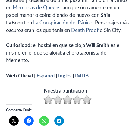
soriente y deseable de principio a fin. También la vimos
en
Memorias de Queens
, aunque únicamente en un
papel menor o coincidiendo de nuevo con
Shia
LaBeouf
en
La Conspiración del Pánico
. Personajes más
oscuros eran los que tenía en
Death Proof
o Sin City.
Curiosidad:
el hostal en que se aloja
Will Smith
es el
mismo en el que se alojaba el protagonista de
Memento.
Web Oficial |
Español
|
Inglés
|
IMDB
Nuestra puntuación
Comparte Cuak: