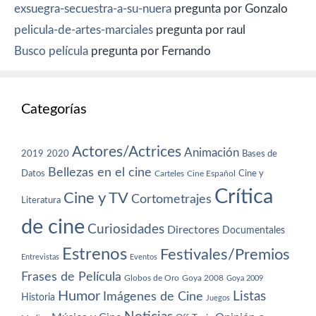
exsuegra-secuestra-a-su-nuera
pregunta por Gonzalo
pelicula-de-artes-marciales
pregunta por raul
Busco película
pregunta por Fernando
Categorías
Actores/Actrices
Animación
2019
2020
Bases de
Bellezas en el cine
Datos
Cine y
Carteles
Cine Español
Crítica
Cine y TV
Cortometrajes
Literatura
de cine
Curiosidades
Directores
Documentales
Estrenos
Festivales/Premios
Entrevistas
Eventos
Frases de Película
Globos de Oro
Goya 2008
Goya 2009
Humor
Imágenes de Cine
Listas
Historia
Juegos