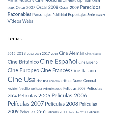
Noticias
Música y Cine
Opinión
Off-Topic
Oscar
Medios
Parecidos
Oscar 2008
Oscar 2007
Oscar 2009
2006
Razonables
Personajes
Reportajes
Publicidad
Serie
Trailers
Vídeos
Webs
Temas
Cine Alemán
2013
2012
2013
2017
2018
2014
Cine Asiático
Cine Español
Cine Británico
Cine Español
Cine Europeo
Cine Francés
Cine Italiano
Cine Usa
crítica
General
cine usa
Drama
Comedia
Netflix
Películas
Películas 2003
película
Navidad
Películas 2002
Películas 2006
Películas 2005
2004
Películas 2007
Películas 2008
Películas
2009
Películas 2010
Películas 2011
Películas
Películas 2012