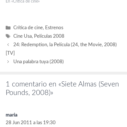
Paula Patton (Amy Carson),
En «Crítica de cine»
Amy Smart (Angela Carson),
Cameron Boyce (Michael
Carson), Erica Gluck (Daisy
Carson), Jason Flemyng
Categorías
Crítica de cine
,
Estrenos
(Larry Byrne). Guión:
Etiquetas
Alexandre Aja y Gregory
Cine Usa
,
Películas 2008
Levasseur. Producción:
24: Redemption, la Película (24, the Movie, 2008)
Alexandra Milchan, Marc
Sternberg y Gregory…
[TV]
Una palabra tuya (2008)
1 comentario en «Siete Almas (Seven
Pounds, 2008)»
maria
28 Jun 2011 a las 19:30