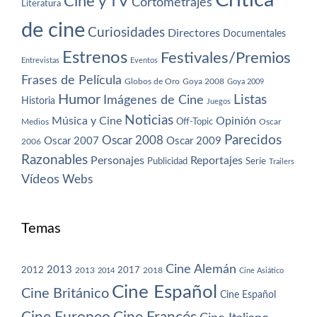
Crítica
Cine y TV
Cortometrajes
Literatura
de cine
Curiosidades
Directores
Documentales
Estrenos
Festivales/Premios
Entrevistas
Eventos
Frases de Película
Globos de Oro
Goya 2008
Goya 2009
Humor
Imágenes de Cine
Listas
Historia
Juegos
Noticias
Música y Cine
Opinión
Off-Topic
Oscar
Medios
Parecidos
Oscar 2008
Oscar 2007
Oscar 2009
2006
Razonables
Personajes
Reportajes
Publicidad
Serie
Trailers
Vídeos
Webs
Temas
Cine Alemán
2013
2012
2013
2017
2018
2014
Cine Asiático
Cine Español
Cine Británico
Cine Español