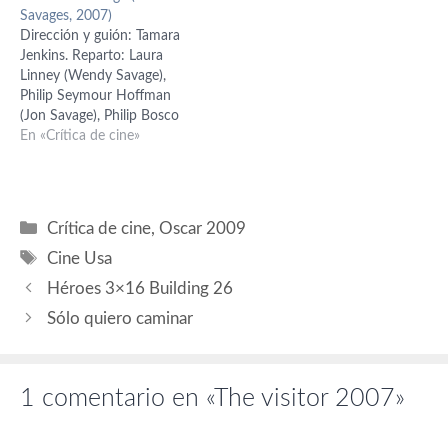
Savages, 2007)
Keener (Jan Burren), Hal
que tienen que ver con el
Dirección y guión: Tamara
Holbrook (Ron Franz),
cine, que es de lo…
Jenkins. Reparto: Laura
Kristen Stewart (Tracy),
Linney (Wendy Savage),
Vince Vaughn (Wayne
Philip Seymour Hoffman
Westerberg), Brian Dierker
(Jon Savage), Philip Bosco
(Rainey). Guión: Sean Penn;
(Lenny Savage), Cara
En «Crítica de cine»
basado en el libro "Hacia
Seymour (Kasia), Peter
rutas salvajes" de…
Friedman (Larry), Gbenga
Akinnagbe (Jimmy), Tonye
Patano (Srta. Robinson),
Categorías
Crítica de cine
,
Oscar 2009
Guy Boyd (Bill), David Zayas
Etiquetas
(Eduardo), Debra Monk
Cine Usa
(Nancy Lachman).
Héroes 3×16 Building 26
Producción: Ted Hope,
Anne Carey y Erica
Sólo quiero caminar
Westheimer.…
1 comentario en «The visitor 2007»