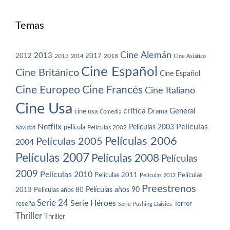
Temas
Cine Alemán
2013
2012
2013
2017
2018
2014
Cine Asiático
Cine Español
Cine Británico
Cine Español
Cine Europeo
Cine Francés
Cine Italiano
Cine Usa
crítica
General
cine usa
Drama
Comedia
Netflix
Películas
Películas 2003
película
Navidad
Películas 2002
Películas 2006
Películas 2005
2004
Películas 2007
Películas 2008
Películas
2009
Películas 2010
Películas 2011
Películas
Películas 2012
Preestrenos
Películas años 80
Películas años 90
2013
Serie 24
Serie Héroes
reseña
Terror
Serie Pushing Daisies
Thriller
Thriller