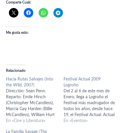
Comparte Cuak:
Me gusta esto:
Relacionado
Hacia Rutas Salvajes (Into
Festival Actual 2009
the Wild, 2007)
Logroño
Dirección: Sean Penn.
Del 2 al 6 de este mes de
Reparto: Emile Hirsch
Enero, llega a Logroño el
(Christopher McCandless),
Festival más madrugador de
Marcia Gay Harden (Billie
todos los años, desde hace
McCandless), William Hurt
19, el Festival Actual. Actual
(Walt McCandless), Jena
En «Cine y Literatura»
es un festival cultural, que
En «Eventos»
Malone (Carine
incluye diversas actividades
La Familia Savage (The
McCandless), Catherine
artísticas, entre ellas varias