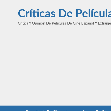
Saltar
al
Críticas De Pelícu
contenido
Crítica Y Opinión De Películas De Cine Español Y Extranj