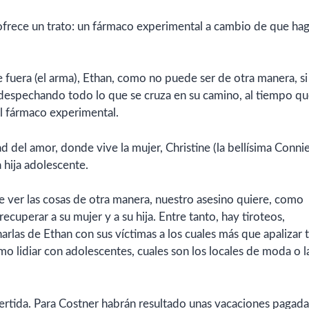
 ofrece un trato: un fármaco experimental a cambio de que ha
 fuera (el arma), Ethan, como no puede ser de otra manera, si
a despechando todo lo que se cruza en su camino, al tiempo qu
l fármaco experimental.
ad del amor, donde vive la mujer, Christine (la bellísima Conni
 hija adolescente.
 ver las cosas de otra manera, nuestro asesino quiere, como
recuperar a su mujer y a su hija. Entre tanto, hay tiroteos,
rlas de Ethan con sus víctimas a los cuales más que apalizar t
ómo lidiar con adolescentes, cuales son los locales de moda o l
vertida. Para Costner habrán resultado unas vacaciones pagada