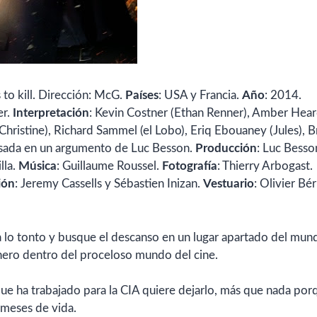
 to kill. Dirección: McG.
Países
: USA y Francia.
Año
: 2014.
er.
Interpretación
: Kevin Costner (Ethan Renner), Amber Hea
(Christine), Richard Sammel (el Lobo), Eriq Ebouaney (Jules), 
basada en un argumento de Luc Besson.
Producción
: Luc Besso
lla.
Música
: Guillaume Roussel.
Fotografía
: Thierry Arbogast.
ión
: Jeremy Cassells y Sébastien Inizan.
Vestuario
: Olivier Bér
a lo tonto y busque el descanso en un lugar apartado del mun
nero dentro del proceloso mundo del cine.
que ha trabajado para la CIA quiere dejarlo, más que nada por
 meses de vida.