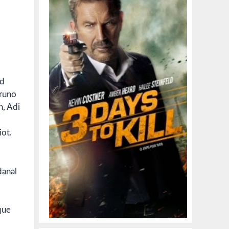
rd
Bruno
n, Adi
iot.
danal
que