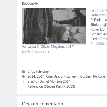
Relacionado
La conspir
Donaldson
Película: L
Título orig
Roger Dona
Género: Acc
Pierce Bros
Patton, Luk
En «Crítica
Venganza 3 (Olivier Megaton, 2014)
Michael Fi
En «Crítica de cine»
la novela d
Sriram Das 
Categorías
Crítica de cine
Etiquetas
2014
,
2014
,
Cine Usa
,
crítica
,
Kevin Costner
,
Películas
El niño (Daniel Monzón 2014)
Redención (Steven Knight 2013)
Deja un comentario