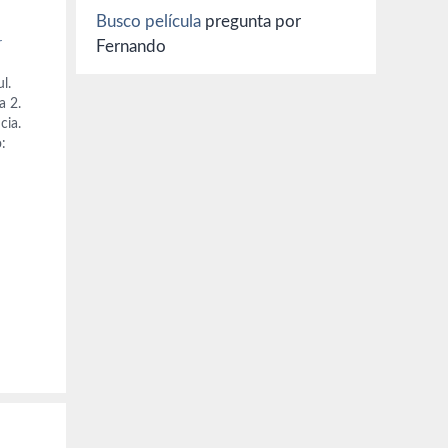
Busco película
pregunta por
r
Fernando
l.
a 2.
cia.
:
Kim),
zija
sson y
c