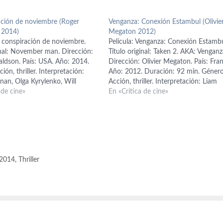
ación de noviembre (Roger
Venganza: Conexión Estambul (Olivie
 2014)
Megaton 2012)
a conspiración de noviembre.
Película: Venganza: Conexión Estambu
inal: November man. Dirección:
Título original: Taken 2. AKA: Venganz
ldson. País: USA. Año: 2014.
Dirección: Olivier Megaton. País: Fran
ión, thriller. Interpretación:
Año: 2012. Duración: 92 min. Género
nan, Olga Kyrylenko, Will
Acción, thriller. Interpretación: Liam
e Bracey, Bill Smitrovich. Guión:
 de cine»
Neeson (Bryan Mills), Maggie Grace (
En «Crítica de cine»
nch y Karl Gajdusek; basado en
Famke Janssen (Lenore), Rade Serbed
e Bill Granger. Producción:
(Murad), Luke Grimes. Guion: Luc Be
y Beau St. Clair.…
Robert Mark Kamen. Producción: Lu
Besson.…
 2014
,
Thriller