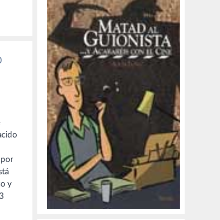
o
e
acido
 por
stá
co y
 3