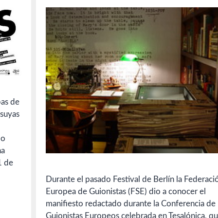
bas de
 suyas
lo
ha
1 de
Durante el pasado Festival de Berlín la Federaci
Europea de Guionistas (FSE) dio a conocer el
manifiesto redactado durante la Conferencia de
Guionistas Europeos celebrada en Tesalónica, q