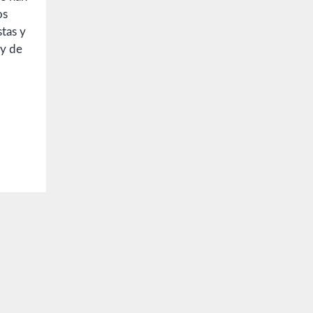
os
stas y
uy de