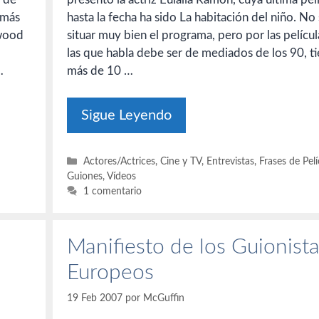
s más
hasta la fecha ha sido La habitación del niño. No
wood
situar muy bien el programa, pero por las películ
las que habla debe ser de mediados de los 90, t
…
más de 10 …
Sigue Leyendo
Categorías
Actores/Actrices
,
Cine y TV
,
Entrevistas
,
Frases de Pelí
Guiones
,
Vídeos
1 comentario
Manifiesto de los Guionist
Europeos
19 Feb 2007
por
McGuffin