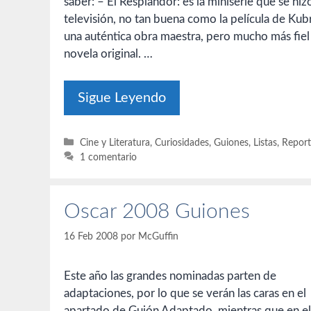
saber: – El Resplandor: es la miniserie que se hiz
televisión, no tan buena como la película de Kubr
una auténtica obra maestra, pero mucho más fiel 
novela original. …
Sigue Leyendo
Categorías
Cine y Literatura
,
Curiosidades
,
Guiones
,
Listas
,
Report
1 comentario
Oscar 2008 Guiones
16 Feb 2008
por
McGuffin
Este año las grandes nominadas parten de
adaptaciones, por lo que se verán las caras en el
apartado de Guión Adaptado, mientras que en el