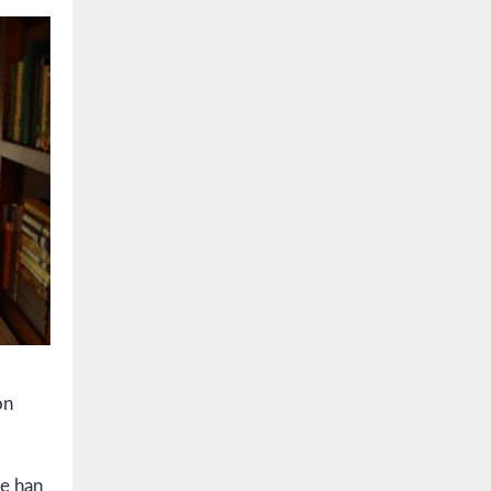
ón
ue han