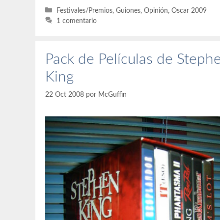
Categorías
Festivales/Premios
,
Guiones
,
Opinión
,
Oscar 2009
1 comentario
Pack de Películas de Steph
King
22 Oct 2008
por
McGuffin