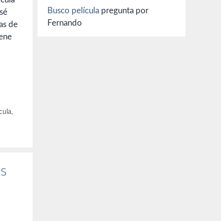
Busco película
pregunta por
 sé
Fernando
as de
iene
cula
,
as