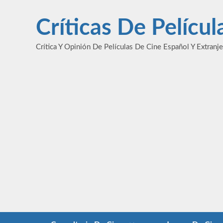
Saltar
al
Críticas De Pelícu
contenido
Crítica Y Opinión De Películas De Cine Español Y Extranj