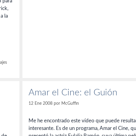
o para
ick,
a la
ajes
Amar el Cine: el Guión
12 Ene 2008
por
McGuffin
Me he encontrado este vídeo que puede resulta
interesante. Es de un programa, Amar el Cine, q
 de
presentó la actriz Eulalia Ramón, cuya última pel