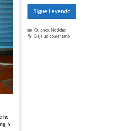
Sigue Leyendo
Categorías
Guiones
,
Noticias
Deja un comentario
e he
ng, a