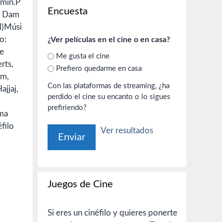
 min.P
Encuesta
n: Dam
l)Músi
o:
¿Ver películas en el cine o en casa?
ne
Me gusta el cine
rts,
Prefiero quedarme en casa
im,
Con las plataformas de streaming, ¿ha
ajjaj,
perdido el cine su encanto o lo sigues
prefiriendo?
ima
filo
Ver resultados
Juegos de Cine
Si eres un cinéfilo y quieres ponerte