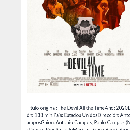
Título original: The Devil All the TimeAño: 2020
ón: 138 min.País: Estados UnidosDirección: Ant
amposGuion: Antonio Campos, Paulo Campos (
: Donald Roy Pollock)Música: Danny Bensi, Saun