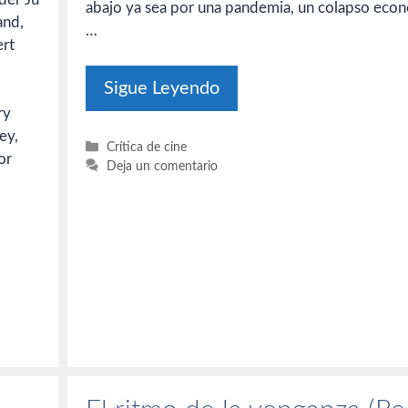
abajo ya sea por una pandemia, un colapso eco
and,
…
ert
Sigue Leyendo
ry
ey,
Categorías
Crítica de cine
or
Deja un comentario