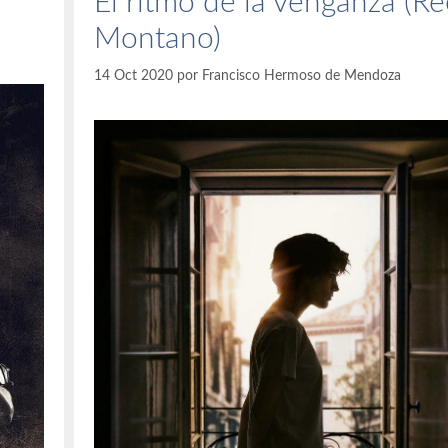
El ritmo de la venganza (R
Montano)
14 Oct 2020
por
Francisco Hermoso de Mendoza