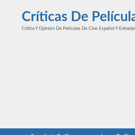
Saltar
al
Críticas De Pelícu
contenido
Crítica Y Opinión De Películas De Cine Español Y Extranj