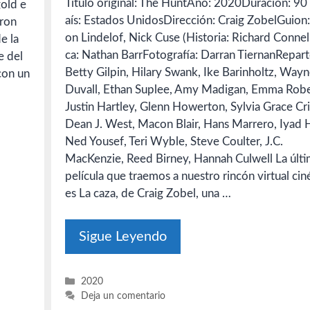
Título original: The HuntAño: 2020Duración: 90
gold e
aís: Estados UnidosDirección: Craig ZobelGuio
eron
on Lindelof, Nick Cuse (Historia: Richard Connel
e la
ca: Nathan BarrFotografía: Darran TiernanRepart
e del
Betty Gilpin, Hilary Swank, Ike Barinholtz, Way
con un
Duvall, Ethan Suplee, Amy Madigan, Emma Robe
Justin Hartley, Glenn Howerton, Sylvia Grace Cr
Dean J. West, Macon Blair, Hans Marrero, Iyad H
Ned Yousef, Teri Wyble, Steve Coulter, J.C.
MacKenzie, Reed Birney, Hannah Culwell La últ
película que traemos a nuestro rincón virtual ciné
es La caza, de Craig Zobel, una …
Sigue Leyendo
Categorías
2020
Deja un comentario