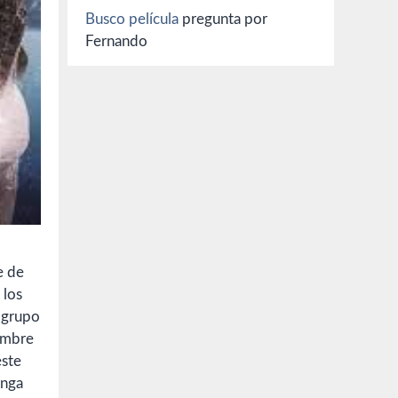
Busco película
pregunta por
Fernando
e de
 los
 grupo
hombre
éste
enga