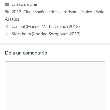
Calu Rivero (Laura), Arturo
Categorías
Crítica de cine
Puig (Hernández). Guion:
Etiquetas
Patricio Vega; basado en la
2013
,
Cine Español
,
crítica
,
erotismo
,
lésbico
,
Pablo
novela de Diego
Aragües
Paszkowski. Producción:
Diego Dubcovsky y Gerardo
Canibal (Manuel Martín Cuenca 2013)
Herrero. Música:…
Stockholm (Rodrigo Sorogoyen 2013)
Deja un comentario
Comentario