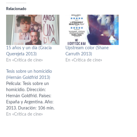
Relacionado
15 años y un día (Gracia
Upstream color (Shane
Querejeta 2013)
Carruth 2013)
En «Crítica de cine»
En «Crítica de cine»
Tesis sobre un homicidio
(Hernán Goldfrid 2013)
Película: Tesis sobre un
homicidio. Dirección:
Hernán Goldfrid. Países:
España y Argentina. Año:
2013. Duración: 106 min.
strong>Género: Thriller.
En «Crítica de cine»
Interpretación: Ricardo
Darín (Roberto Bermúdez),
Alberto Ammann (Gonzalo),