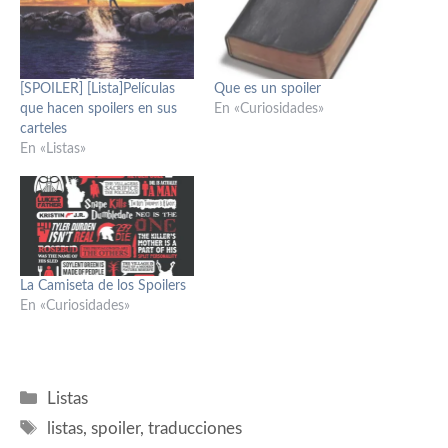
[SPOILER] [Lista]Películas
Que es un spoiler
que hacen spoilers en sus
En «Curiosidades»
carteles
En «Listas»
La Camiseta de los Spoilers
En «Curiosidades»
Categorías
Listas
Etiquetas
listas
,
spoiler
,
traducciones