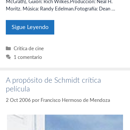
McGrath), Guión: Rich Wilkes.Producción: Neal H.
Moritz. Música: Randy Edelman.Fotografía: Dean …
Sigue Leyendo
Categorías
Crítica de cine
1 comentario
A propósito de Schmidt crítica
película
2 Oct 2006
por
Francisco Hermoso de Mendoza