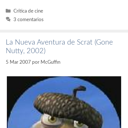
Categorías
Crítica de cine
3 comentarios
La Nueva Aventura de Scrat (Gone
Nutty, 2002)
5 Mar 2007
por
McGuffin