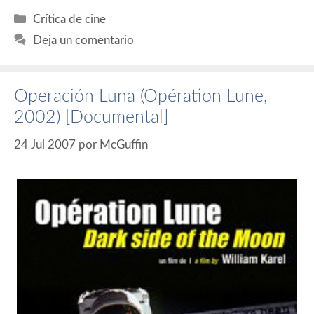
Categorías
Crítica de cine
Deja un comentario
Operación Luna (Opération Lune,
2002) [Documental]
24 Jul 2007
por
McGuffin