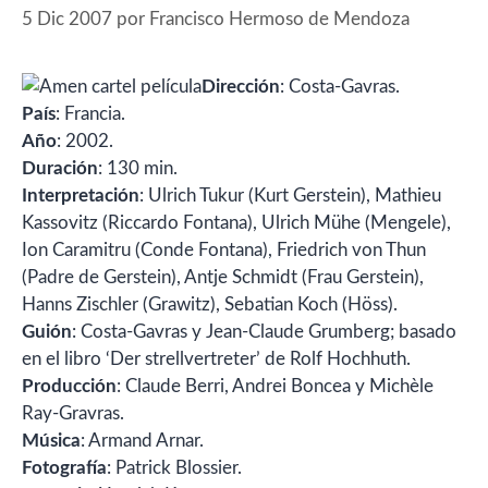
5 Dic 2007
por
Francisco Hermoso de Mendoza
Dirección
: Costa-Gavras.
País
: Francia.
Año
: 2002.
Duración
: 130 min.
Interpretación
: Ulrich Tukur (Kurt Gerstein), Mathieu
Kassovitz (Riccardo Fontana), Ulrich Mühe (Mengele),
Ion Caramitru (Conde Fontana), Friedrich von Thun
(Padre de Gerstein), Antje Schmidt (Frau Gerstein),
Hanns Zischler (Grawitz), Sebatian Koch (Höss).
Guión
: Costa-Gavras y Jean-Claude Grumberg; basado
en el libro ‘Der strellvertreter’ de Rolf Hochhuth.
Producción
: Claude Berri, Andrei Boncea y Michèle
Ray-Gravras.
Música
: Armand Arnar.
Fotografía
: Patrick Blossier.