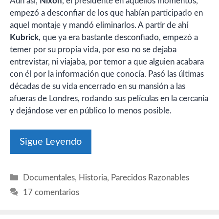
Aún así,
Nixon
, el presidente en aquellos momentos,
empezó a desconfiar de los que habían participado en
aquel montaje y mandó eliminarlos. A partir de ahí
Kubrick
, que ya era bastante desconfiado, empezó a
temer por su propia vida, por eso no se dejaba
entrevistar, ni viajaba, por temor a que alguien acabara
con él por la información que conocía. Pasó las últimas
décadas de su vida encerrado en su mansión a las
afueras de Londres, rodando sus películas en la cercanía
y dejándose ver en público lo menos posible.
Sigue Leyendo
Categorías
Documentales
,
Historia
,
Parecidos Razonables
17 comentarios