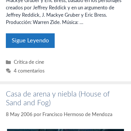
Mackye Gruber y Eric Bress; basado en los personajes
creados por Jeffrey Reddick y en un argumento de
Jeffrey Reddick, J. Mackye Gruber y Eric Bress.
Producción: Warren Zide. Música: …
Sigue Leyendo
Categorías
Crítica de cine
4 comentarios
Casa de arena y niebla (House of
Sand and Fog)
8 May 2006
por
Francisco Hermoso de Mendoza