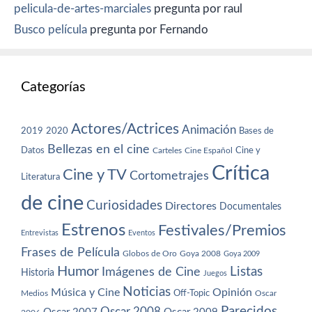
pelicula-de-artes-marciales
pregunta por raul
Busco película
pregunta por Fernando
Categorías
Actores/Actrices
Animación
2019
2020
Bases de
Bellezas en el cine
Datos
Cine y
Carteles
Cine Español
Crítica
Cine y TV
Cortometrajes
Literatura
de cine
Curiosidades
Directores
Documentales
Estrenos
Festivales/Premios
Entrevistas
Eventos
Frases de Película
Globos de Oro
Goya 2008
Goya 2009
Humor
Imágenes de Cine
Listas
Historia
Juegos
Noticias
Música y Cine
Opinión
Off-Topic
Oscar
Medios
Parecidos
Oscar 2008