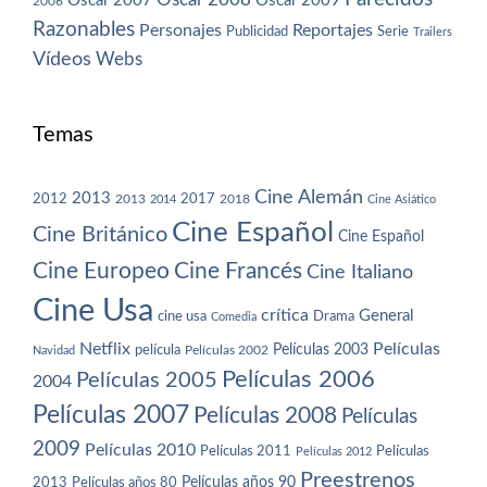
Oscar 2007
Oscar 2009
2006
Razonables
Personajes
Reportajes
Publicidad
Serie
Trailers
Vídeos
Webs
Temas
Cine Alemán
2013
2012
2013
2017
2018
2014
Cine Asiático
Cine Español
Cine Británico
Cine Español
Cine Europeo
Cine Francés
Cine Italiano
Cine Usa
crítica
General
cine usa
Drama
Comedia
Netflix
Películas
Películas 2003
película
Navidad
Películas 2002
Películas 2006
Películas 2005
2004
Películas 2007
Películas 2008
Películas
2009
Películas 2010
Películas 2011
Películas
Películas 2012
Preestrenos
Películas años 80
Películas años 90
2013