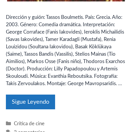
Dirección y guión: Tassos Boulmetis. País: Grecia. Año:
2003. Género: Comedia dramática. Interpretación:
George Corraface (Fanis Iakovides), Ieroklis Michailidis
(Savas Iakovides), Tamer Karadagli (Mustafa), Renia
Louizidou (Soultana Iakovidou), Basak Köklükaya
(Saime), Tassos Bandis (Vassilis), Stelios Mainas (Tío
Aimilios), Markos Osse (Fanis niño), Thodoros Exarchos
(Doctor). Producción: Lilly Papadopoulou y Artemis
Skouloudi. Música: Evanthia Reboutsika. Fotografía:
Takis Zervoulakos. Montaje: George Mavropsaridis. …
Sigue Leyendo
Categorías
Crítica de cine