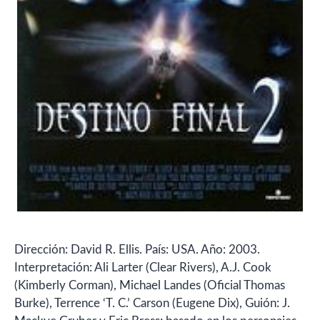
Dirección: David R. Ellis. País: USA. Año: 2003.
Interpretación: Ali Larter (Clear Rivers), A.J. Cook
(Kimberly Corman), Michael Landes (Oficial Thomas
Burke), Terrence ‘T. C.’ Carson (Eugene Dix), Guión: J.