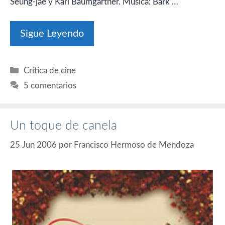
Seung-jae y Karl Baumgartner. Música: Bark …
Sigue Leyendo
Categorías
Crítica de cine
5 comentarios
Un toque de canela
25 Jun 2006
por
Francisco Hermoso de Mendoza