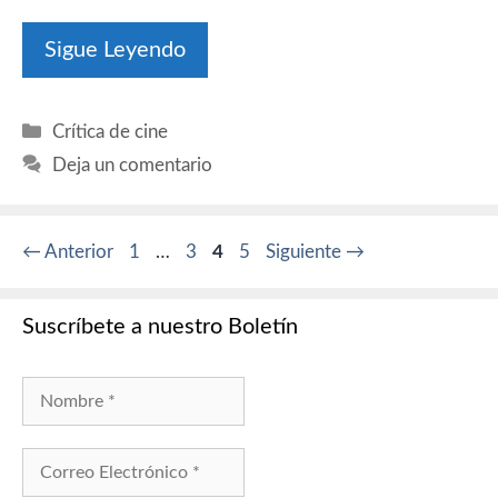
Sigue Leyendo
Categorías
Crítica de cine
Deja un comentario
Página
Página
Página
Página
←
Anterior
1
…
3
4
5
Siguiente
→
Suscríbete a nuestro Boletín