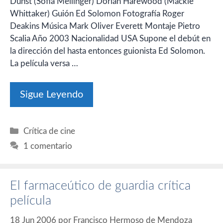
Dunst (Sofia Mellinger) Dorian Harewood (Mackie
Whittaker) Guión Ed Solomon Fotografía Roger
Deakins Música Mark Oliver Everett Montaje Pietro
Scalia Año 2003 Nacionalidad USA Supone el debút en
la dirección del hasta entonces guionista Ed Solomon.
La película versa …
Sigue Leyendo
Categorías
Crítica de cine
1 comentario
El farmaceútico de guardia crítica
película
18 Jun 2006
por
Francisco Hermoso de Mendoza