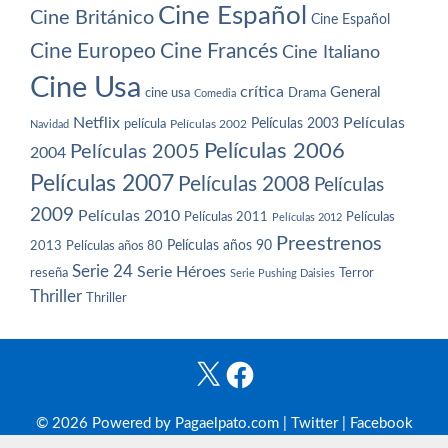
Cine Español
Cine Británico
Cine Español
Cine Europeo
Cine Francés
Cine Italiano
Cine Usa
crítica
General
cine usa
Drama
Comedia
Netflix
Películas
Películas 2003
película
Navidad
Películas 2002
Películas 2006
Películas 2005
2004
Películas 2007
Películas 2008
Películas
2009
Películas 2010
Películas 2011
Películas
Películas 2012
Preestrenos
Películas años 80
Películas años 90
2013
Serie 24
Serie Héroes
reseña
Terror
Serie Pushing Daisies
Thriller
Thriller
X
Facebook
© 2026 Powered by Pagaelpato.com |
Twitter
|
Facebook