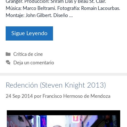
Granger. Producción: Sriram Das y Beau St. Clair.
Música: Marco Beltrami. Fotografía: Romain Lacourbas.
Montaje: John Gilbert. Diseño …
Sigue Leyendo
Categorías
Crítica de cine
Deja un comentario
Redención (Steven Knight 2013)
24 Sep 2014
por
Francisco Hermoso de Mendoza