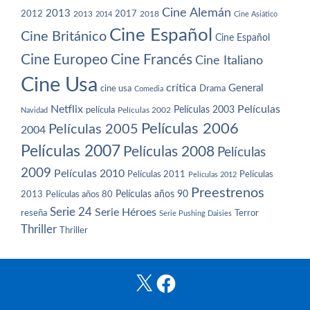
Cine Alemán
2013
2012
2013
2017
2018
2014
Cine Asiático
Cine Español
Cine Británico
Cine Español
Cine Europeo
Cine Francés
Cine Italiano
Cine Usa
crítica
General
cine usa
Drama
Comedia
Netflix
Películas
Películas 2003
película
Navidad
Películas 2002
Películas 2006
Películas 2005
2004
Películas 2007
Películas 2008
Películas
2009
Películas 2010
Películas 2011
Películas
Películas 2012
Preestrenos
Películas años 80
Películas años 90
2013
Serie 24
Serie Héroes
reseña
Terror
Serie Pushing Daisies
Thriller
Thriller
X
Facebook