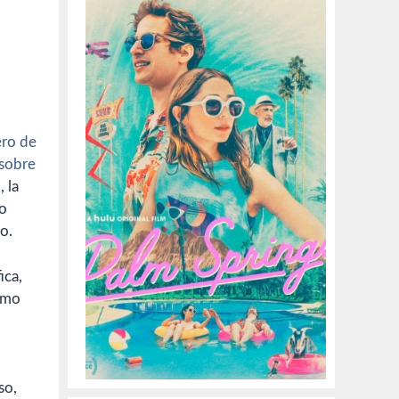
ero de
sobre
), la
no
o.
ica,
como
so,