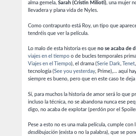
alma gemela,
Sarah (Cristin Milioti)
, una mujer n
llevadera y plana vida de Nyles.
Como contrapunto está Roy, un tipo que aparec
tendréis que ver la película.
Lo malo de esta historia es que
no se acaba de de
viajes en el tiempo
o de bucles temporales prima
Viajes en el Tiempo
), el drama (
Serie Dark
,
Tenet
tecnología (
See you yesterday
, Prime),… aquí ha
siempre es bueno, pero que en este caso te deja 
Sí, para muchos la historia de amor será lo que p
incluso la técnica, no se abandona nunca ese p
digo, no acaba de explotar (perdón por el Spoiler
Pese a esto no es una mala película, cumple con
desdibujación
(exista o no la palabra), que se pon