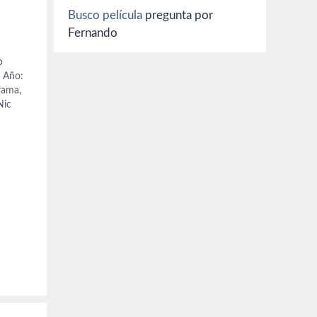
Busco película
pregunta por
Fernando
o
. Año:
rama,
Nic
).
a y