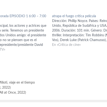
porada EPISODIO 1 6:00 – 7:00
atrapa el fuego crítica película
Dirección: Phillip Noyce. Países: Rein
ncipal, los actores y actrices que
Unido, República de Sudáfrica y USA
a serie. Tenemos un presidente
2006. Duración: 101 min. Género: D
dos Unidos amigo: el presidente
thriller. Interpretación: Tim Robbins (
o no se piensen que es el
Vos), Derek Luke (Patrick Chamusso),
cepresidente/presidente David
Bonnie Henna (Precious Chamusso),
En «Crítica de cine»
 ha vuelto de ultratumba, no, es
 TV»
Mncedisi Shabangu (Zuko September
, Wayne Palmer, que tiene
Guión: Shawn Slovo. Producción: Tin
ficiente para…
Bevan, Eric Fellner, Anthony Minghell
Robyn Slovo. Producción…
ilioti
,
viaje en el tiempo
z, 2022)
All at Once, 2022)