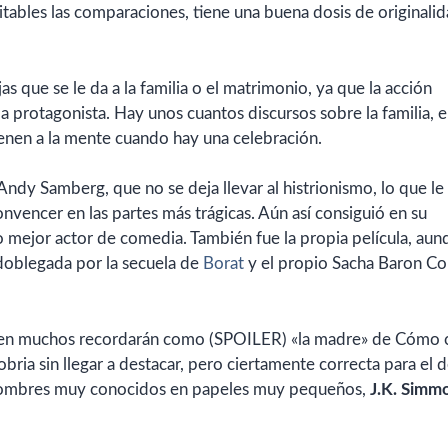
itables las comparaciones, tiene una buena dosis de originali
as que se le da a la familia o el matrimonio, ya que la acción
la protagonista. Hay unos cuantos discursos sobre la familia, e
ienen a la mente cuando hay una celebración.
Andy Samberg, que no se deja llevar al histrionismo, lo que le
encer en las partes más trágicas. Aún así consiguió en su
ejor actor de comedia. También fue la propia película, aun
doblegada por la secuela de
Borat
y el propio Sacha Baron Co
 quien muchos recordarán como (SPOILER) «la madre» de Cómo 
ria sin llegar a destacar, pero ciertamente correcta para el 
y nombres muy conocidos en papeles muy pequeños,
J.K. Simm