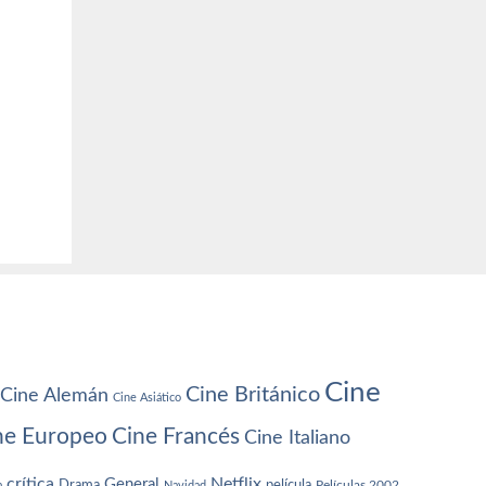
Cine
Cine Británico
Cine Alemán
Cine Asiático
ne Europeo
Cine Francés
Cine Italiano
crítica
Netflix
General
Drama
película
a
Navidad
Películas 2002