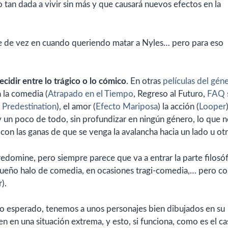
o tan dada a vivir sin más y que causará nuevos efectos en la
e de vez en cuando queriendo matar a Nyles… pero para eso
cidir entre lo trágico o lo cómico
. En otras
películas del gén
 la comedia (
Atrapado en el Tiempo
, Regreso al Futuro,
FAQ 
,
Predestination
), el amor (
Efecto
Mariposa
) la acción (
Looper
y un poco de todo, sin profundizar en ningún género, lo que 
con las ganas de que se venga la avalancha hacia un lado u otr
redomine, pero siempre parece que va a entrar la parte filosóf
equeño halo de comedia, en ocasiones tragi-comedia,… pero 
).
 lo esperado, tenemos a unos personajes bien dibujados en su
en en una situación extrema, y esto, si funciona, como es el ca