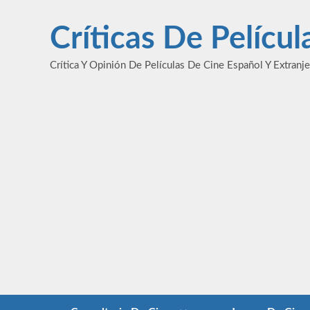
Saltar
al
Críticas De Pelícu
contenido
Crítica Y Opinión De Películas De Cine Español Y Extranj