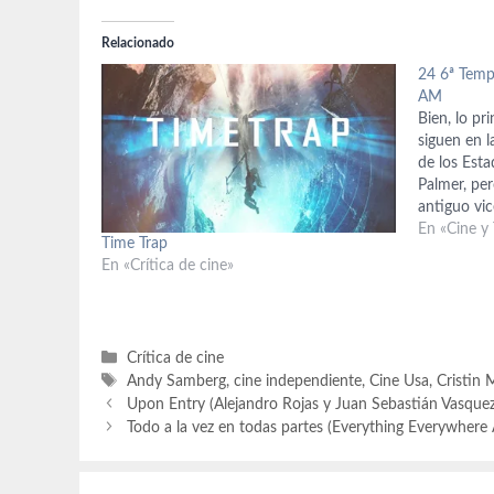
Relacionado
24 6ª Tem
AM
Bien, lo pri
siguen en l
de los Esta
Palmer, per
antiguo vi
Palmer que
En «Cine y
Time Trap
su hermano
En «Crítica de cine»
carisma su
Categorías
Crítica de cine
Etiquetas
Andy Samberg
,
cine independiente
,
Cine Usa
,
Cristin M
Upon Entry (Alejandro Rojas y Juan Sebastián Vasque
Todo a la vez en todas partes (Everything Everywhere 