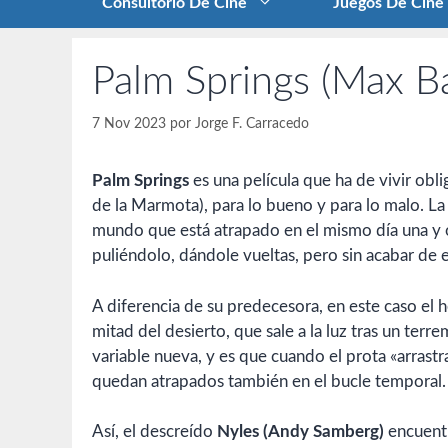
Consultorio De Cine
Juegos De Cine
Palm Springs (Max B
7 Nov 2023
por
Jorge F. Carracedo
Palm Springs
es una película que ha de vivir ob
de la Marmota), para lo bueno y para lo malo. La
mundo que está atrapado en el mismo día una y ot
puliéndolo, dándole vueltas, pero sin acabar de 
A diferencia de su predecesora, en este caso el
mitad del desierto, que sale a la luz tras un ter
variable nueva, y es que cuando el prota «arrastr
quedan atrapados también en el bucle temporal.
Así, el descreído
Nyles (Andy Samberg)
encuentra