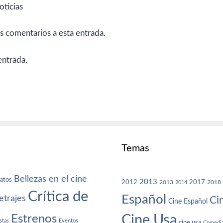
oticias
es comentarios a esta entrada.
entrada.
Temas
Bellezas en el cine
atos
2013
2012
2013
2017
2018
2014
Crítica de
Español
trajes
Ci
Cine Español
Cine Usa
Estrenos
stas
Eventos
cine usa
Comedi